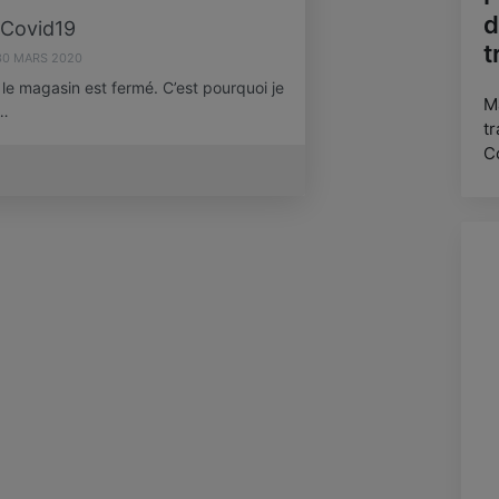
d
Covid19
t
30 MARS 2020
 le magasin est fermé. C’est pourquoi je
M
t…
t
C