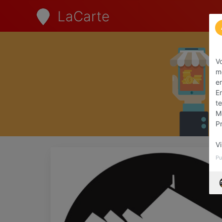
LaCarte
Vo
me
en
E
t
Me
P
V
Pu