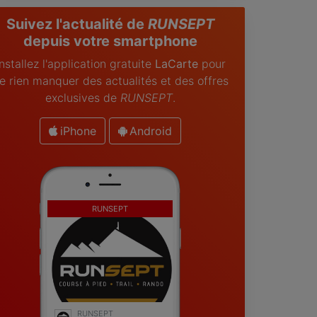
Suivez l'actualité de
RUNSEPT
depuis votre smartphone
Installez l'application gratuite
LaCarte
pour
e rien manquer des actualités et des offres
exclusives de
RUNSEPT
.
iPhone
Android
RUNSEPT
RUNSEPT