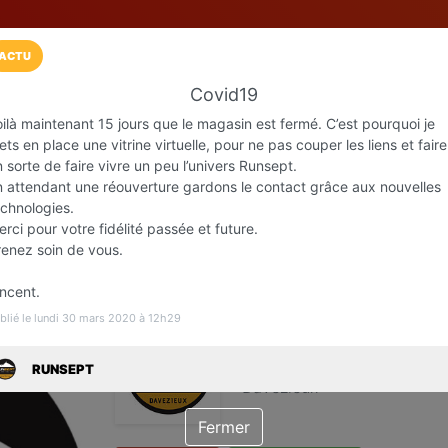
ACTU
Covid19
Installez l'App LaCarte
ilà maintenant 15 jours que le magasin est fermé. C’est pourquoi je
Téléchargez gratuitement l'app LaCarte po
ts en place une vitrine virtuelle, pour ne pas couper les liens et faire
 sorte de faire vivre un peu l’univers Runsept.
commerces favoris et ne rien rater !
n attendant une réouverture gardons le contact grâce aux nouvelles
echnologies.
Télécharger
Plus tard
rci pour votre fidélité passée et future.
renez soin de vous.
incent.
blié le lundi 30 mars 2020 à 12h29
RUNSEPT
Magasin spécialiste Running
RUNSEPT
Davézieux
Fermer