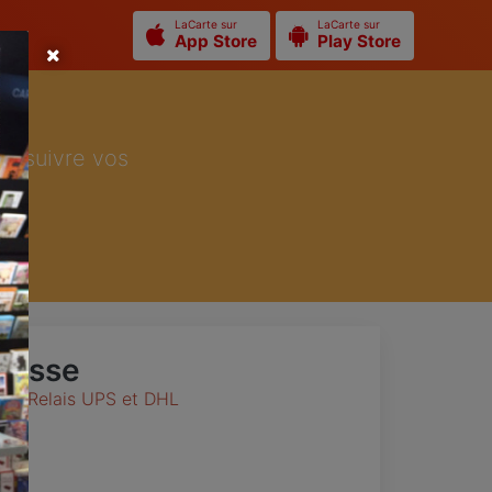
LaCarte sur
LaCarte sur
App Store
Play Store
ur suivre vos
resse
oint Relais UPS et DHL