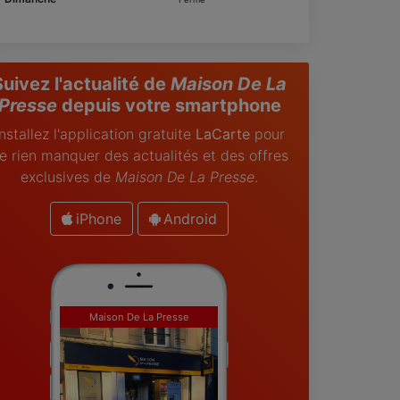
Suivez l'actualité de
Maison De La
Presse
depuis votre smartphone
Installez l'application gratuite
LaCarte
pour
e rien manquer des actualités et des offres
exclusives de
Maison De La Presse
.
iPhone
Android
Maison De La Presse