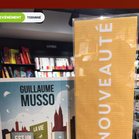
EVÉNÉMENT
TERMINÉ
Installez l'App LaCarte
Téléchargez gratuitement l'app LaCarte po
commerces favoris et ne rien rater !
Télécharger
Plus tard
Maison De La P
Presse Librairie Carterie P
Sucy-en-Brie