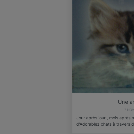
Une an
7 NO
Jour après jour , mois après m
d'Adorablez chats à travers 