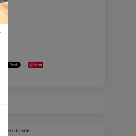
r
Save
esse Librairie