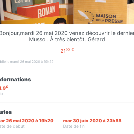
Favori
Contacter
Bonjour,mardi 26 mai 2020 venez découvrir le dernie
Ouvre demain dès 07:30
Musso . À très bientôt. Gérard
90
€
21
blié le mardi 26 mai 2020 à 19h22
nformations
€
1.9
ix
Infos
ates
ar 26 mai 2020 à 19h20
mar 30 juin 2020 à 23h55
ate de début
Date de fin
Pr