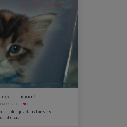
née ... miaou !
VEMBRE 2017
1
ois , plongez dans l'univers
des photos…