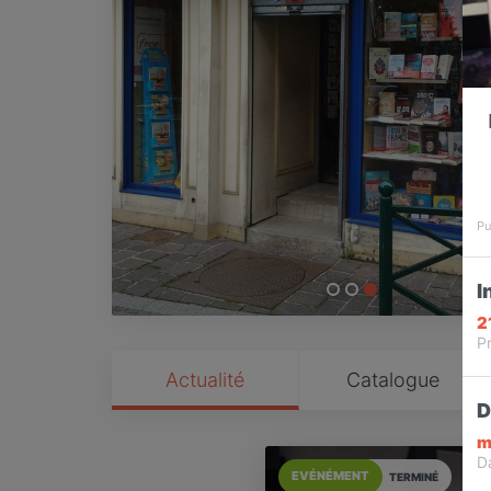
Pu
I
2
Pr
Actualité
Catalogue
D
m
D
EVÉNÉMENT
TERMINÉ