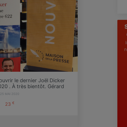
n
vrir le dernier Joël Dicker
20 . À très bientôt. Gérard
25 MAI 2020
€
23