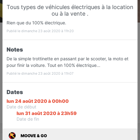
Tous types de véhicules électriques à la location
ou à la vente .
Rien que du 100% électrique.
MOOVE & GO
Publié le dimanche 23 août 2020 à 11h20
Vente & Location de tous types de
véhicules électriques.
Notes
Fréjus
De la simple trottinette en passant par le scooter, la moto et
pour finir la voiture. Tout en 100% électrique...
Favori
Contacter
Publié le dimanche 23 août 2020 à 11h07
Ouvre demain dès 09:00
Dates
lun 24 août 2020 à 00h00
Date de début
lun 31 août 2020 à 23h59
Save
Date de fin
MOOVE & GO