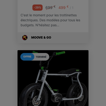
€
€
699
499
-29%
/ 1
C'est le moment pour les trottinettes
électriques. Des modèles pour tous les
budgets. N'hésitez pas…
MOOVE & GO
OFFRE
TERMINÉ