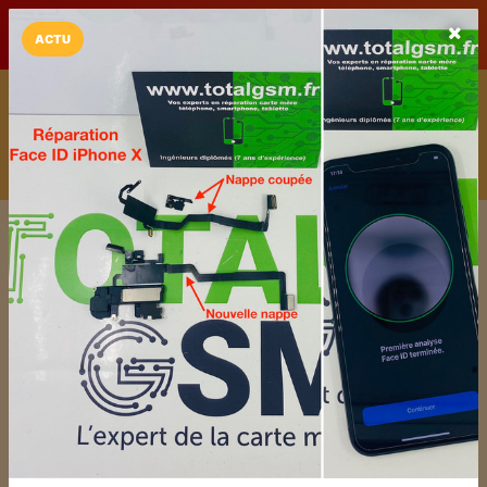
LaCarte sur
LaCarte
Play Store
ACTU
Installez l'App LaCarte
Téléchargez gratuitement l'app LaCarte pour suivre vos
commerces favoris et ne rien rater !
Télécharger
Plus tard