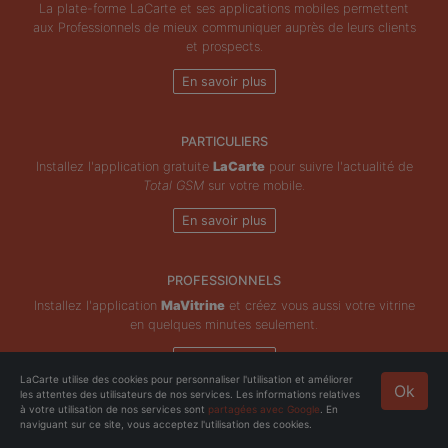
La plate-forme LaCarte et ses applications mobiles permettent
aux Professionnels de mieux communiquer auprès de leurs clients
et prospects.
En savoir plus
PARTICULIERS
Installez l'application gratuite
LaCarte
pour suivre l'actualité de
Total GSM
sur votre mobile.
En savoir plus
PROFESSIONNELS
Installez l'application
MaVitrine
et créez vous aussi votre vitrine
en quelques minutes seulement.
En savoir plus
LaCarte utilise des cookies pour personnaliser l'utilisation et améliorer
Ok
les attentes des utilisateurs de nos services. Les informations relatives
Copyright © ZeMAP 2026 - Tous droits réservés.
à votre utilisation de nos services sont
partagées avec Google
. En
naviguant sur ce site, vous acceptez l'utilisation des cookies.