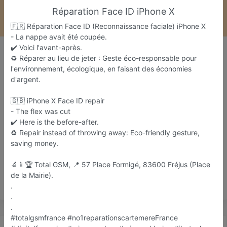
Réparation Face ID iPhone X
🇫🇷 Réparation Face ID (Reconnaissance faciale) iPhone X
- La nappe avait été coupée.
Total GSM
✔️ Voici l'avant-après.
♻️ Réparer au lieu de jeter : Geste éco-responsable pour
Réparation carte mère téléphone,
l'environnement, écologique, en faisant des économies
smartphone, tablette
d'argent.
Fréjus
🇬🇧 iPhone X Face ID repair
- The flex was cut
Favori
Contacter
✔️ Here is the before-after.
♻️ Repair instead of throwing away: Eco-friendly gesture,
saving money.
Ouvre demain dès 09:00
🔬📱🏆 Total GSM, 📍 57 Place Formigé, 83600 Fréjus (Place
de la Mairie).
Save
.
.
.
#totalgsmfrance #no1reparationscartemereFrance