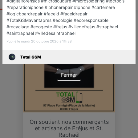
Actualité
Catalogue
Infos
#digitalforensics #microsoudure #microsoldering #jbctools
#reparationiphone #iphonerepair #iphone #cartemere
#logicboardrepair #faceid #faceidrepair
#TotalGSMavantapres #ecologie #ecoresponsable
#recyclage #ecogeste #frejus #villedefrejus #straphael
ACTU
#saintraphael #villedesaintraphael
Publié le mardi 20 octobre 2020 à 11h38
Total GSM
Fermer
On soutient nos commerçants
et artisans de Fréjus et St.
Raphaël