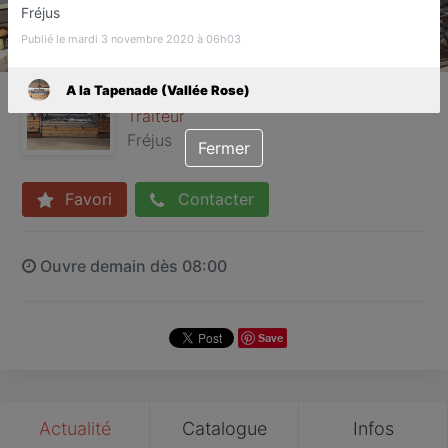
Fréjus
Publié le mardi 3 novembre 2020 à 06h03
A la Tapenade (Vallée Rose)
A la Tapenade (Vallée Rose)
Traiteur
Fréjus
Fermer
Favori
Contacter
Ouvre demain dès 08:00
Save
Actualité
Catalogue
Infos