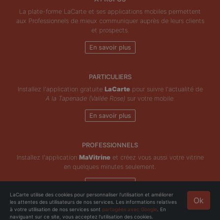
La plate-forme LaCarte et ses applications mobiles permettent
aux Professionnels de mieux communiquer auprès de leurs clients
et prospects.
En savoir plus
PARTICULIERS
Installez l'application gratuite
LaCarte
pour suivre l'actualité de
A la Tapenade (Vallée Rose)
sur votre mobile.
En savoir plus
PROFESSIONNELS
Installez l'application
MaVitrine
et créez vous aussi votre vitrine
en quelques minutes seulement.
En savoir plus
LaCarte utilise des cookies pour personnaliser l'utilisation et améliorer
Ok
les attentes des utilisateurs de nos services. Les informations relatives
Copyright © ZeMAP 2026 - Tous droits réservés.
à votre utilisation de nos services sont
partagées avec Google
. En
naviguant sur ce site, vous acceptez l'utilisation des cookies.