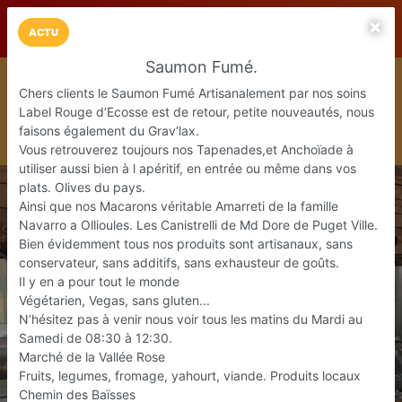
LaCarte sur
LaCarte
Play Store
ACTU
Saumon Fumé.
Installez l'App LaCarte
Chers clients le Saumon Fumé Artisanalement par nos soins
Téléchargez gratuitement l'app LaCarte pour suivre vos
Label Rouge d’Ecosse est de retour, petite nouveautés, nous
commerces favoris et ne rien rater !
faisons également du Grav’lax.
Télécharger
Plus tard
Vous retrouverez toujours nos Tapenades,et Anchoïade à
utiliser aussi bien à l apéritif, en entrée ou même dans vos
plats. Olives du pays.
Ainsi que nos Macarons véritable Amarreti de la famille
Navarro a Ollioules. Les Canistrelli de Md Dore de Puget Ville.
Bien évidemment tous nos produits sont artisanaux, sans
conservateur, sans additifs, sans exhausteur de goûts.
Il y en a pour tout le monde
Végétarien, Vegas, sans gluten...
N’hésitez pas à venir nous voir tous les matins du Mardi au
Samedi de 08:30 à 12:30.
Marché de la Vallée Rose
Fruits, legumes, fromage, yahourt, viande. Produits locaux
Chemin des Baïsses