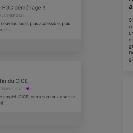
a
e FGC déménage !!
0 JANVIER 2021
S
ouveau local, plus accessible, plus
c
pour t…
u
é
g
Di
g
fin du CICE
PTEMBRE 2017
1
té emploi (CICE) verra son taux abaissé
acé…