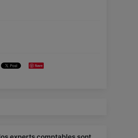
Save
os experts comptables sont