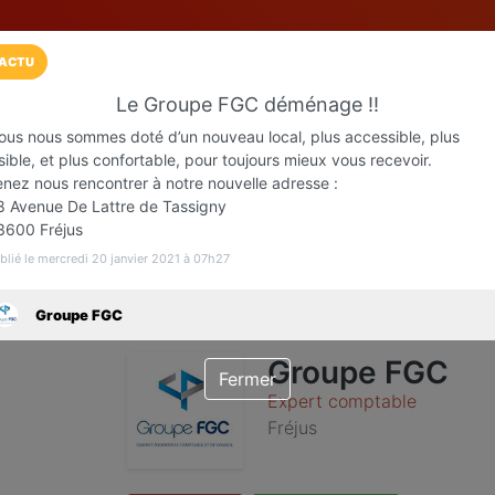
ACTU
Le Groupe FGC déménage !!
Installez l'App LaCarte
ous nous sommes doté d’un nouveau local, plus accessible, plus
Téléchargez gratuitement l'app LaCarte po
sible, et plus confortable, pour toujours mieux vous recevoir.
enez nous rencontrer à notre nouvelle adresse :
commerces favoris et ne rien rater !
8 Avenue De Lattre de Tassigny
3600 Fréjus
Télécharger
Plus tard
blié le mercredi 20 janvier 2021 à 07h27
Groupe FGC
Groupe FGC
Fermer
Expert comptable
Fréjus