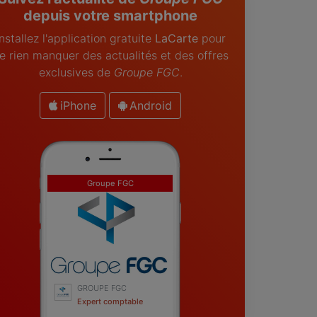
depuis votre smartphone
Installez l'application gratuite
LaCarte
pour
e rien manquer des actualités et des offres
exclusives de
Groupe FGC
.
iPhone
Android
Groupe FGC
GROUPE FGC
Expert comptable