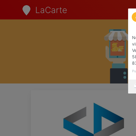
LaCarte
N
vi
V
5
8
Pu