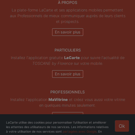
À PROPOS
La plate-forme LaCarte et ses applications mobiles permettent
aux Professionnels de mieux communiquer auprès de leurs clients
et prospects.
En savoir plus
PARTICULIERS
Installez l'application gratuite
LaCarte
pour suivre l'actualité de
TOSCANE by Florence
sur votre mobile.
En savoir plus
PROFESSIONNELS
Installez l'application
MaVitrine
et créez vous aussi votre vitrine
en quelques minutes seulement.
En savoir plus
LaCarte utilise des cookies pour personnaliser l'utilisation et améliorer
Ok
les attentes des utilisateurs de nos services. Les informations relatives
Copyright © ZeMAP 2026 - Tous droits réservés.
à votre utilisation de nos services sont
partagées avec Google
. En