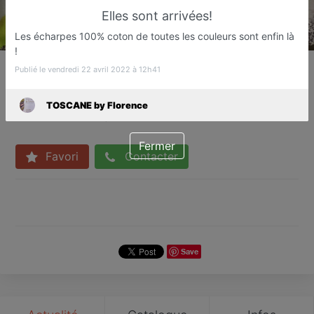
Elles sont arrivées!
Les écharpes 100% coton de toutes les couleurs sont enfin là
!
TOSCANE by Florence
Publié le vendredi 22 avril 2022 à 12h41
Accessoires de mode et vêtements
femme
TOSCANE by Florence
Fréjus
Fermer
Favori
Contacter
Save