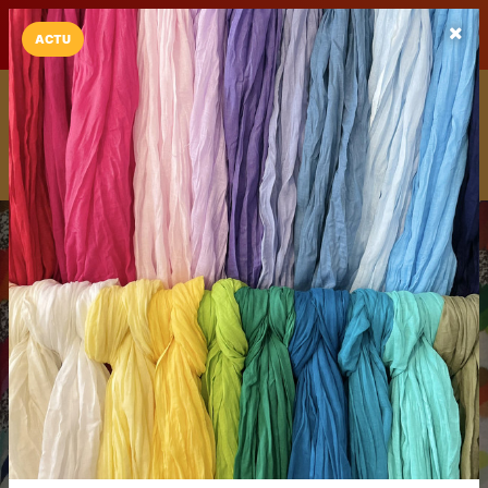
LaCarte sur
LaCarte
Play Store
ACTU
Installez l'App LaCarte
Téléchargez gratuitement l'app LaCarte pour suivre vos
commerces favoris et ne rien rater !
Télécharger
Plus tard