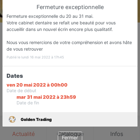
Fermeture exceptionnelle
Fermeture exceptionnelle du 20 au 31 mai.
Votre cabinet dentaire se refait une beauté pour vous
Golden Trading
accueillir dans un nouvel écrin encore plus qualitatif.
Magasin de costumes
Nous vous remercions de votre compréhension et avons hâte
Las Palmas de Gran Canaria
de vous retrouver
Publié le lundi 16 mai 2022 à 17h45
Favori
Contacter
Dates
Ouvre demain dès 09:00
ven 20 mai 2022 à 00h00
Date de début
mar 31 mai 2022 à 23h59
Date de fin
Save
Golden Trading
Actualité
Catalogue
Infos
Fermer