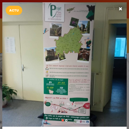
LaCarte sur
LaCarte
Play Store
ACTU
Installez l'App LaCarte
Téléchargez gratuitement l'app LaCarte pour suivre vos
commerces favoris et ne rien rater !
Télécharger
Plus tard