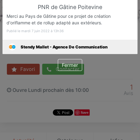
PNR de Gâtine Poitevine
Merci au Pays de Gâtine pour ce projet de création
d'oriflamme et de rollup adapté aux extérieurs.
Stendy Mallet - Agence De
Publié le mardi 7 juin 2022 à 13h36
Communication
Agence de communication
Stendy Mallet - Agence De Communication
Coulonges-sur-l'Autize
Fermer
Favori
Contacter
1
Ouvre Lundi prochain dès 10:00
Avis
Save