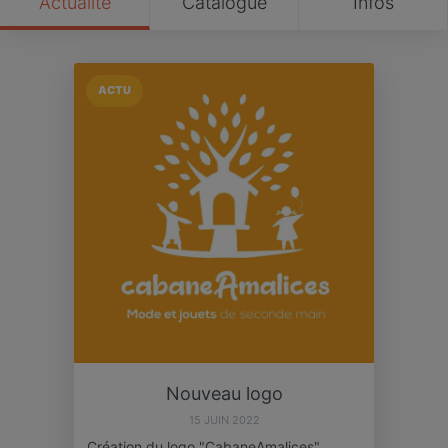
Actualité
Catalogue
Infos
ACTU
Nouveau logo
15 JUIN 2022
Création du logo "CabaneAmalices",