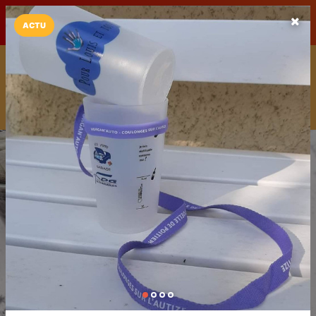
LaCarte sur
LaCarte
Play Store
ACTU
Installez l'App LaCarte
Téléchargez gratuitement l'app LaCarte pour suivre vos
commerces favoris et ne rien rater !
Télécharger
Plus tard