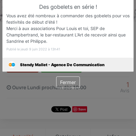
Des gobelets en série !
Vous avez été nombreux à commander des gobelets pour vos
festivités de début d'été !
Stendy Mallet - Agence De
Merci à aux associations Pour Louis et toi, SEP de
Communication
Champbertrand, le bar-restaurant L'Art de recevoir ainsi que
Sandrine et Philippe.
Agence de communication
Coulonges-sur-l'Autize
Publié le jeudi 9 juin 2022 à 13h41
Stendy Mallet - Agence De Communication
Favori
Contacter
Fermer
1
Ouvre Lundi prochain dès 10:00
Avis
Save