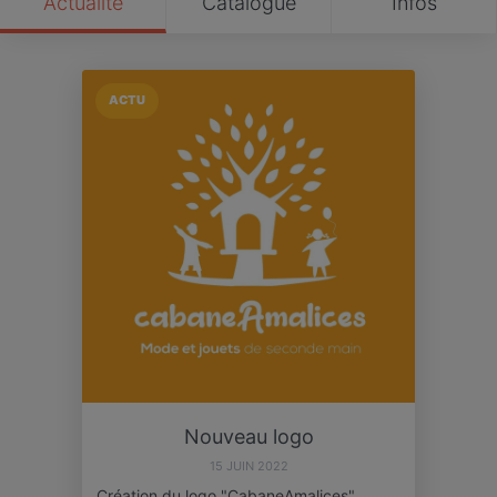
Actualité
Catalogue
Infos
ACTU
Nouveau logo
15 JUIN 2022
Création du logo "CabaneAmalices",