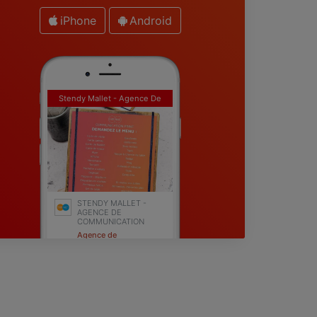
iPhone
Android
Stendy Mallet - Agence De
Communication
STENDY MALLET -
AGENCE DE
COMMUNICATION
Agence de
communication
Coulonges-sur-l'Autize