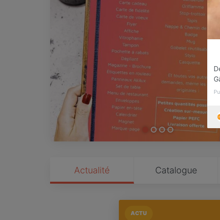
D
G
Pu
Actualité
Catalogue
ACTU