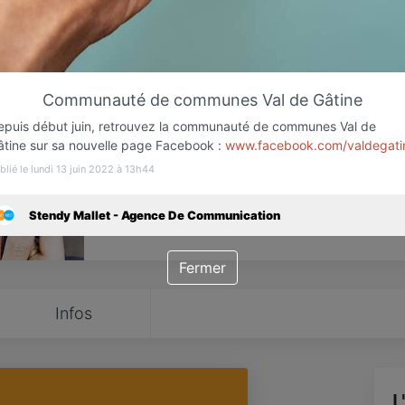
Favori
Contacter
Communauté de communes Val de Gâtine
epuis début juin, retrouvez la communauté de communes Val de
Ouvre Lundi prochain dès 10:00
âtine sur sa nouvelle page Facebook :
www.facebook.com/valdegati
blié le lundi 13 juin 2022 à 13h44
Stendy Mallet - Agence De Communication
Fermer
Infos
L