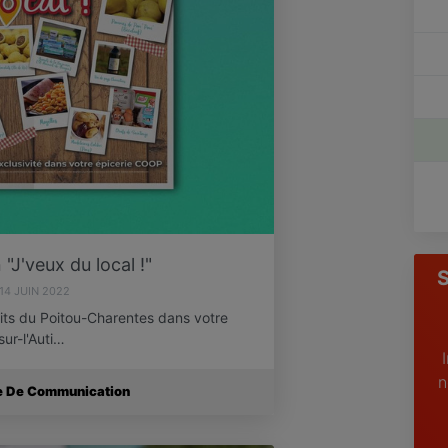
"J'veux du local !"
S
14 JUIN 2022
its du Poitou-Charentes dans votre
ur-l'Auti…
n
ce De Communication