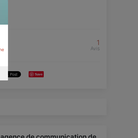
1
Avis
ne
Save
'agence de communication de