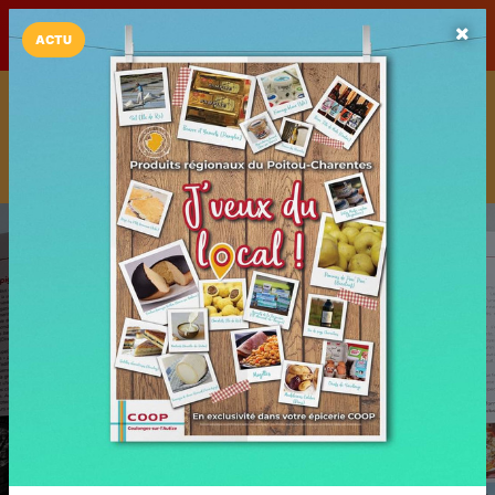
LaCarte sur
LaCarte
Play Store
ACTU
Installez l'App LaCarte
Téléchargez gratuitement l'app LaCarte pour suivre vos
commerces favoris et ne rien rater !
Télécharger
Plus tard