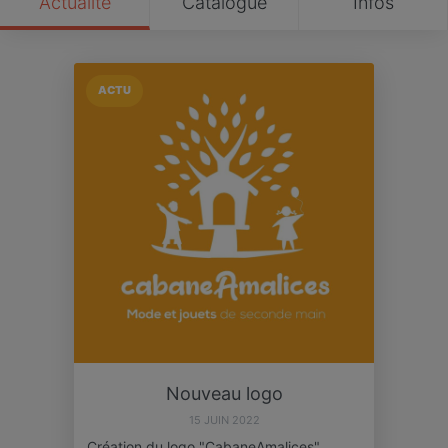
Actualité
Catalogue
Infos
ACTU
Nouveau logo
15 JUIN 2022
Création du logo "CabaneAmalices",