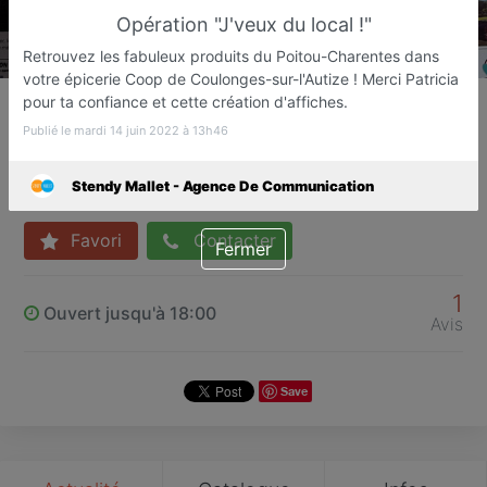
Opération "J'veux du local !"
Retrouvez les fabuleux produits du Poitou-Charentes dans
votre épicerie Coop de Coulonges-sur-l'Autize ! Merci Patricia
Stendy Mallet - Agence De
pour ta confiance et cette création d'affiches.
Communication
Publié le mardi 14 juin 2022 à 13h46
Agence de communication
Coulonges-sur-l'Autize
Stendy Mallet - Agence De Communication
Favori
Contacter
Fermer
1
Ouvert jusqu'à 18:00
Avis
Save