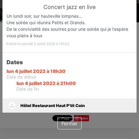
Concert jazz en live
Un lundi soir, sur hauteville lompnes...
Une soirée qui réunira Petits et Grands.
Hôtel Restaurant Haut P'tit
De la convivialité des sourires pour une soirée qui je l'espère
Coin
vous plaira à tous
Hôtel- Restaurant type semi-
Publié le samedi 2 juillet 2022 à 13h22
gastronomique
PLATEAU D'HAUTEVILLE
Dates
lun 4 juillet 2022 à 18h30
Favori
Contacter
Date de début
lun 4 juillet 2022 à 21h00
Date de fin
Hôtel Restaurant Haut P'tit Coin
Save
Fermer