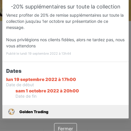
-20% supplémentaires sur toute la collection
Venez profiter de 20% de remise supplémentaires sur toute la
collection jusqu’au 1er octobre sur présentation de ce
Golden Trading
message.
Magasin de costumes
Nous privilégions nos clients fidèles, alors ne tardez pas, nous
Las Palmas de Gran Canaria
vous attendons
Publié le lundi 19 septembre 2022 à 13h44
Favori
Contacter
Dates
Sur Rendez-vous demain dès
lun 19 septembre 2022 à 17h00
Date de début
09:00
sam 1 octobre 2022 à 20h00
Date de fin
Save
Golden Trading
Fermer