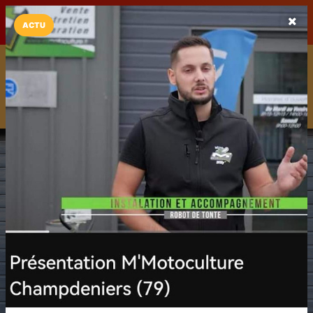
LaCarte sur
LaCarte
Play Store
ACTU
Installez l'App LaCarte
Téléchargez gratuitement l'app LaCarte pour suivre vos
commerces favoris et ne rien rater !
Télécharger
Plus tard