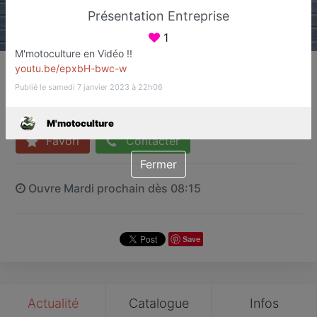
Présentation Entreprise
1
M'motoculture en Vidéo !!
M'motoculture
youtu.be/epxbH-bwc-w
Motoculture de plaisance
Publié le samedi 7 janvier 2023 à 22h06
Champdeniers
M'motoculture
Favori
Contacter
Fermer
Ouvre Mardi prochain dès 08:15
Save
Actualité
Catalogue
Infos