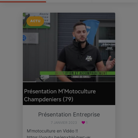
ACTU
Présentation Entreprise
7 JANVIER 2023
1
M'motoculture en Vidéo !!
https://youtu.be/epxbH-bwc-w