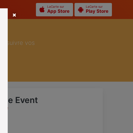
LaCarte sur
LaCarte sur
App Store
Play Store
ur suivre vos
que Event
fête