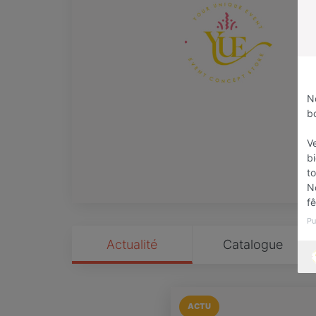
N
b
Ve
bi
to
N
f
Pu
Actualité
Catalogue
ACTU