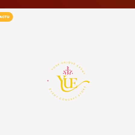
ACTU
Installez l'App LaCarte
Téléchargez gratuitement l'app LaCarte po
commerces favoris et ne rien rater !
Télécharger
Plus tard
YUE - Your Uni
Boutique de décoration de 
Cogolin