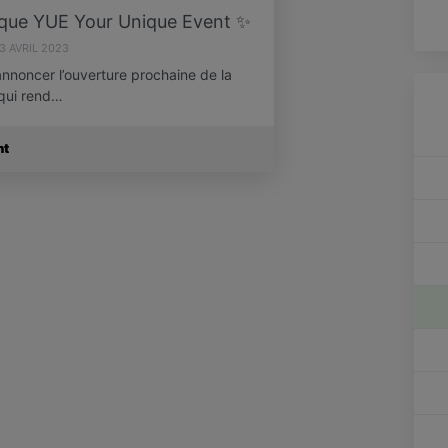
ique YUE Your Unique Event ✨
3 AVRIL 2023
noncer l’ouverture prochaine de la
 qui rend…
nt