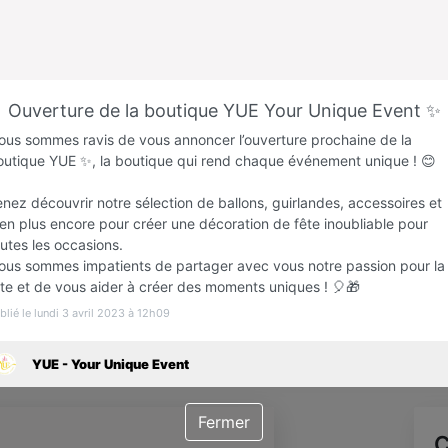
Favori
Contacter
Ouverture de la boutique YUE Your Unique Event ✨
Ouvre dès 09:30
ous sommes ravis de vous annoncer l’ouverture prochaine de la
outique YUE ✨, la boutique qui rend chaque événement unique ! 😊
nez découvrir notre sélection de ballons, guirlandes, accessoires et
en plus encore pour créer une décoration de fête inoubliable pour
utes les occasions.
ous sommes impatients de partager avec vous notre passion pour la
ête et de vous aider à créer des moments uniques ! 🎈🎁
blié le lundi 3 avril 2023 à 12h09
Infos
YUE - Your Unique Event
Fermer
C