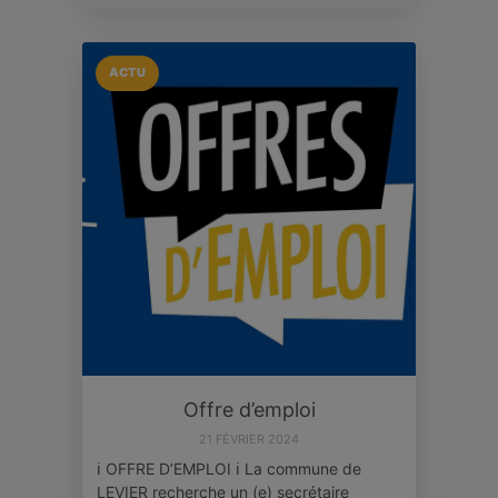
ACTU
Offre d’emploi
21 FÉVRIER 2024
ℹ️ OFFRE D’EMPLOI ℹ️ La commune de
LEVIER recherche un (e) secrétaire