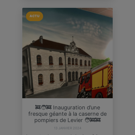
ACTU
🚒🧑‍🚒 Inauguration d’une
fresque géante à la caserne de
pompiers de Levier 🧑‍🚒🚒
13 JANVIER 2024