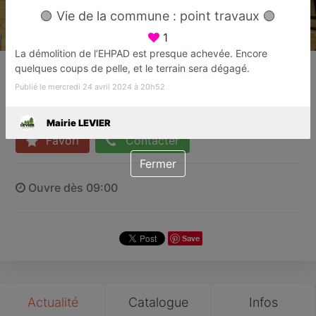
🟢 Vie de la commune : point travaux 🟢
1
La démolition de l’EHPAD est presque achevée. Encore
Mairie LEVIER
quelques coups de pelle, et le terrain sera dégagé.
Mairie
Publié le mercredi 24 avril 2024 à 20h52
LEVIER
Mairie LEVIER
Favori
Contacter
Fermer
Ouvre dès 09:00
Save
Actualité
Catalogue
Infos