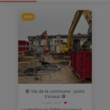
ACTU
🟢 Vie de la commune : point
travaux 🟢
24 AVRIL 2024
1
La démolition de l’EHPAD est presque