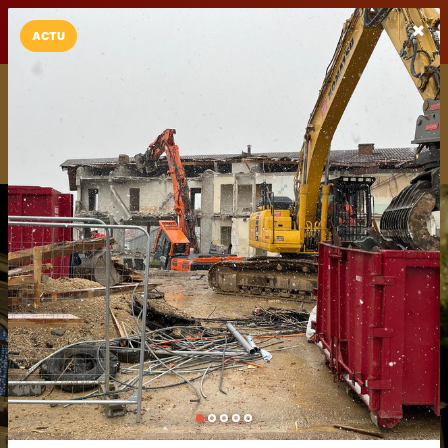
LaCarte sur
LaCarte
Play Store
ACTU
Installez l'App LaCarte
Téléchargez gratuitement l'app LaCarte pour suivre vos
commerces favoris et ne rien rater !
Télécharger
Plus tard