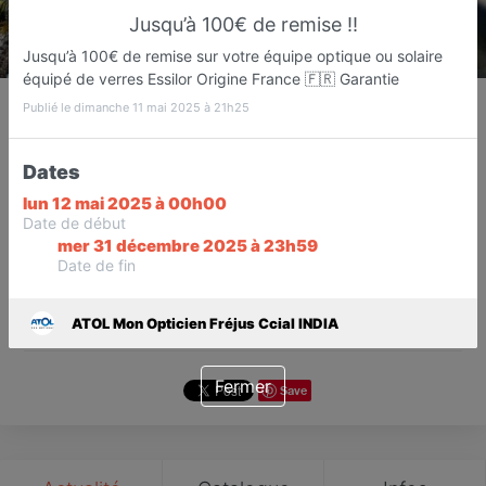
Jusqu’à 100€ de remise ‼️
Jusqu’à 100€ de remise sur votre équipe optique ou solaire
équipé de verres Essilor Origine France 🇫🇷 Garantie
ATOL Mon Opticien Fréjus
Publié le dimanche 11 mai 2025 à 21h25
Ccial INDIA
Opticien
Dates
Fréjus
lun 12 mai 2025 à 00h00
Date de début
Favori
Contacter
mer 31 décembre 2025 à 23h59
Date de fin
Ouvert jusqu'à 19:00
ATOL Mon Opticien Fréjus Ccial INDIA
Fermer
Save