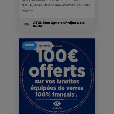
INDIA, vous offrent une examen de votre
vue 👀
ATOL Mon Opticien Fréjus Ccial
INDIA
OFFRE
TERMINÉ