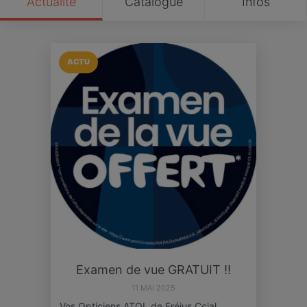
Actualité
Catalogue
Infos
ACTU
Examen de vue GRATUIT ‼️
11 MAI 2025
Vos Opticiens ATOL de Fréjus Ccial