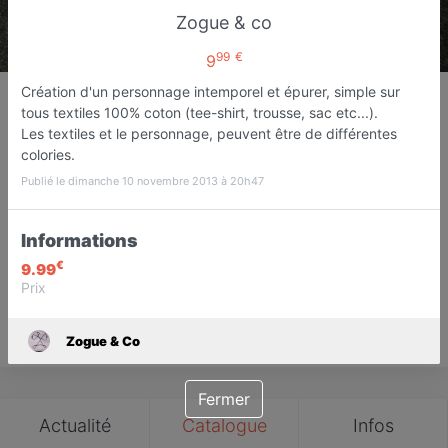
Zogue & co
99
€
9
Zogue & Co
Création d'un personnage intemporel et épurer, simple sur
tous textiles 100% coton (tee-shirt, trousse, sac etc...).
Vêtements mixte
Les textiles et le personnage, peuvent être de différentes
Perpignan
colories.
Publié le dimanche 10 novembre 2013 à 20h47
Favori
Contacter
Informations
€
9.99
Prix
Save
Zogue & Co
Fermer
Actualité
Catalogue
Infos