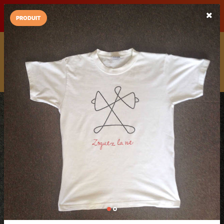
LaCarte sur
LaCarte
Play Store
PRODUIT
Installez l'App LaCarte
Téléchargez gratuitement l'app LaCarte pour suivre vos
commerces favoris et ne rien rater !
Télécharger
Plus tard