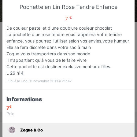
Pochette en Lin Rose Tendre Enfance
€
7
Zogue & Co
De couleur pastel et d'une doublure couleur chocolat
La pochette d'un rose tendre vous rappèlera votre tendre
Vêtements mixte
enfance, vous pourrez l'utiliser selon vos envies,votre humeur
Perpignan
Elle se fera discrète dans votre sac à main
Zogue vous transportera dans son monde
Il n'appartient qu'à vous de le faire vivre
Favori
Contacter
Cette pochette est destiner exclusivement aux filles.
L 26 h14
Publié le lundi 11 novembre 2013 à 21h47
Informations
Save
€
7
Prix
Actualité
Catalogue
Infos
Zogue & Co