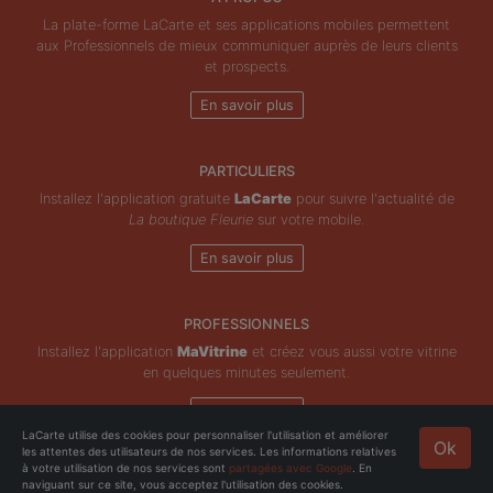
La plate-forme LaCarte et ses applications mobiles permettent
aux Professionnels de mieux communiquer auprès de leurs clients
et prospects.
En savoir plus
PARTICULIERS
Installez l'application gratuite
LaCarte
pour suivre l'actualité de
La boutique Fleurie
sur votre mobile.
En savoir plus
PROFESSIONNELS
Installez l'application
MaVitrine
et créez vous aussi votre vitrine
en quelques minutes seulement.
En savoir plus
LaCarte utilise des cookies pour personnaliser l'utilisation et améliorer
Ok
les attentes des utilisateurs de nos services. Les informations relatives
Copyright © ZeMAP 2026 - Tous droits réservés.
à votre utilisation de nos services sont
partagées avec Google
. En
naviguant sur ce site, vous acceptez l'utilisation des cookies.