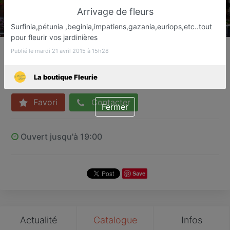
Arrivage de fleurs
Surfinia,pétunia ,beginia,impatiens,gazania,euriops,etc..tout
pour fleurir vos jardinières
La boutique Fleurie
Publié le mardi 21 avril 2015 à 15h28
Fleuriste
Lalevade d'Ardeche
La boutique Fleurie
Favori
Contacter
Fermer
Ouvert jusqu'à 19:00
Save
Actualité
Catalogue
Infos