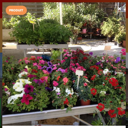
LaCarte sur
LaCarte
Play Store
PRODUIT
Installez l'App LaCarte
Téléchargez gratuitement l'app LaCarte pour suivre vos
commerces favoris et ne rien rater !
Télécharger
Plus tard