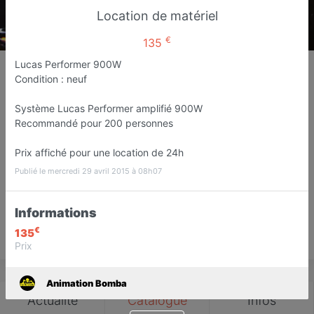
Location de matériel
€
135
Animation Bomba
Lucas Performer 900W
Condition : neuf
Disco mobile / sono
Félines
Système Lucas Performer amplifié 900W
Recommandé pour 200 personnes
Favori
Contacter
Prix affiché pour une location de 24h
Publié le mercredi 29 avril 2015 à 08h07
Ouvert jusqu'à 20:00
Informations
€
135
Save
Prix
Animation Bomba
Actualité
Catalogue
Infos