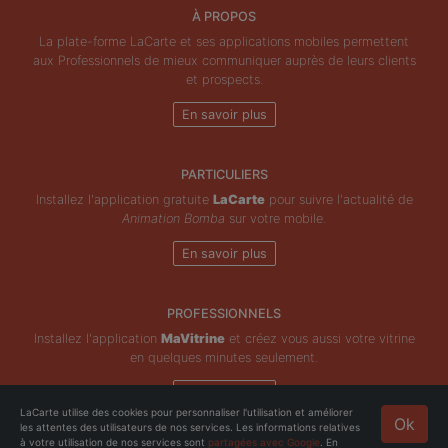
À PROPOS
La plate-forme LaCarte et ses applications mobiles permettent
aux Professionnels de mieux communiquer auprès de leurs clients
et prospects.
En savoir plus
PARTICULIERS
Installez l'application gratuite
LaCarte
pour suivre l'actualité de
Animation Bomba
sur votre mobile.
En savoir plus
PROFESSIONNELS
Installez l'application
MaVitrine
et créez vous aussi votre vitrine
en quelques minutes seulement.
En savoir plus
LaCarte utilise des cookies pour personnaliser l'utilisation et améliorer
Ok
les attentes des utilisateurs de nos services. Les informations relatives
Copyright © ZeMAP 2026 - Tous droits réservés.
à votre utilisation de nos services sont
partagées avec Google
. En