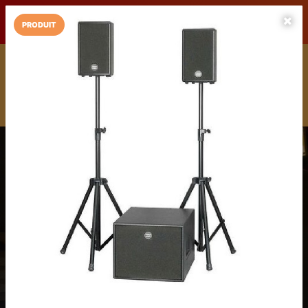
LaCarte sur
LaCarte
Play Store
PRODUIT
Installez l'App LaCarte
Téléchargez gratuitement l'app LaCarte pour suivre vos
commerces favoris et ne rien rater !
Télécharger
Plus tard