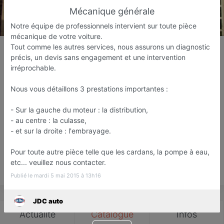
Mécanique générale
Notre équipe de professionnels intervient sur toute pièce
mécanique de votre voiture.
JDC auto
Tout comme les autres services, nous assurons un diagnostic
précis, un devis sans engagement et une intervention
Garage
irréprochable.
Mérignac
Nous vous détaillons 3 prestations importantes :
Favori
Contacter
- Sur la gauche du moteur : la distribution,
- au centre : la culasse,
- et sur la droite : l'embrayage.
Ouvre Lundi prochain dès 08:00
Pour toute autre pièce telle que les cardans, la pompe à eau,
etc... veuillez nous contacter.
Save
Publié le mardi 5 mai 2015 à 13h16
JDC auto
Actualité
Catalogue
Infos