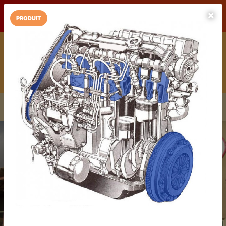
LaCarte sur
LaCarte
Play Store
PRODUIT
Installez l'App LaCarte
Téléchargez gratuitement l'app LaCarte pour suivre vos
commerces favoris et ne rien rater !
Télécharger
Plus tard