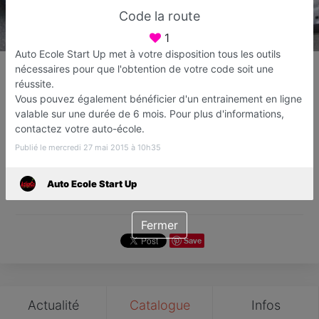
Code la route
1
Auto Ecole Start Up met à votre disposition tous les outils
Auto Ecole Start Up
nécessaires pour que l'obtention de votre code soit une
Auto-école
réussite.
Vous pouvez également bénéficier d'un entrainement en ligne
Mulhouse
valable sur une durée de 6 mois. Pour plus d'informations,
contactez votre auto-école.
Favori
Contacter
Publié le mercredi 27 mai 2015 à 10h35
Auto Ecole Start Up
Ouvre demain dès 09:00
Fermer
Save
Actualité
Catalogue
Infos