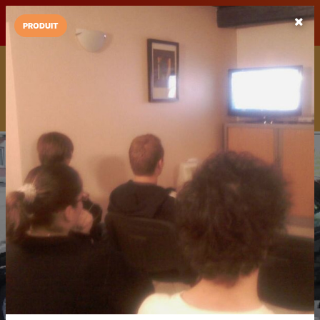
LaCarte sur
LaCarte
Play Store
PRODUIT
Installez l'App LaCarte
Téléchargez gratuitement l'app LaCarte pour suivre vos
commerces favoris et ne rien rater !
Télécharger
Plus tard