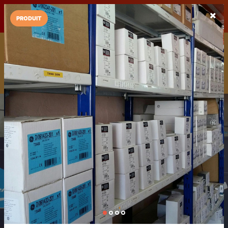
LaCarte sur
LaCarte
Play Store
PRODUIT
Installez l'App LaCarte
Téléchargez gratuitement l'app LaCarte pour suivre vos
commerces favoris et ne rien rater !
Télécharger
Plus tard