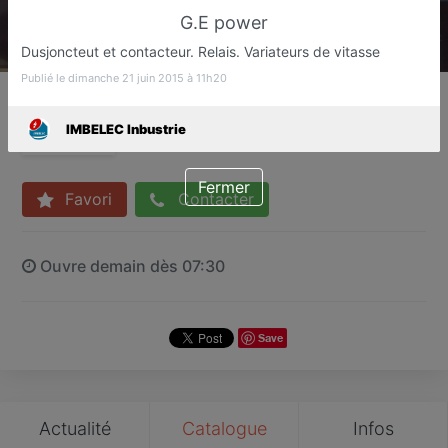
G.E power
Dusjoncteut et contacteur. Relais. Variateurs de vitasse
Publié le dimanche 21 juin 2015 à 11h20
IMBELEC Inbustrie
Distributeur matériel électriqu
IMBELEC Inbustrie
Dar El Beida
Fermer
Favori
Contacter
Ouvre demain dès 07:30
Save
Actualité
Catalogue
Infos