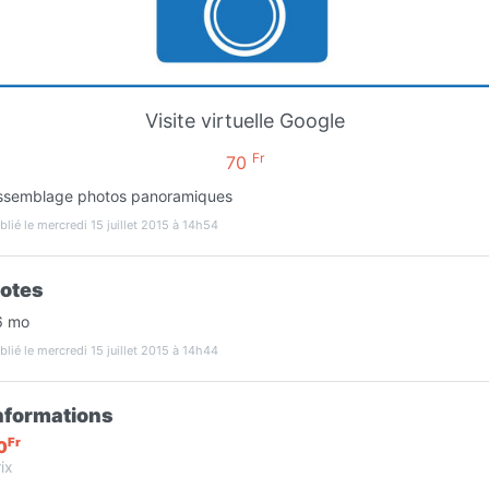
Favori
Contacter
Visite virtuelle Google
Ouvert jusqu'à 19:00
Fr
70
ssemblage photos panoramiques
blié le mercredi 15 juillet 2015 à 14h54
otes
6 mo
blié le mercredi 15 juillet 2015 à 14h44
Infos
nformations
Fr
0
ix
UIT
PRODUIT