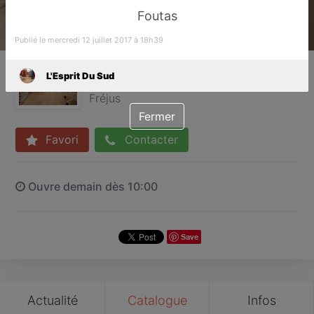
Foutas
Publié le mercredi 12 juillet 2017 à 18h39
L'Esprit Du Sud
L'Esprit Du Sud
Boutique de linge de maison
Fréjus
Fermer
Favori
Contacter
Ouvre demain dès 10:00
Save
Actualité
Catalogue
Infos