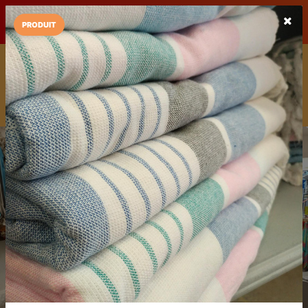
LaCarte sur
LaCarte
Play Store
PRODUIT
Installez l'App LaCarte
Téléchargez gratuitement l'app LaCarte pour suivre vos
commerces favoris et ne rien rater !
Télécharger
Plus tard