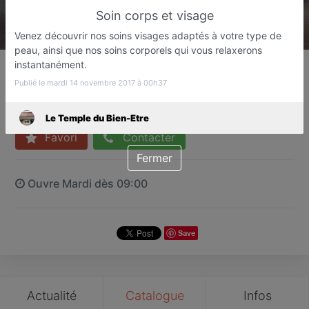
Soin corps et visage
Venez découvrir nos soins visages adaptés à votre type de
peau, ainsi que nos soins corporels qui vous relaxerons
Le Temple du Bien-Etre
instantanément.
Institut de beauté
Publié le mardi 14 novembre 2017 à 00h37
Saint-Aygulf
Le Temple du Bien-Etre
Favori
Contacter
Fermer
Ouvre Mardi dès 09:00
Save
Actualité
Catalogue
Infos