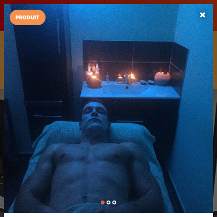
LaCarte sur
LaCarte
Play Store
PRODUIT
Installez l'App LaCarte
Téléchargez gratuitement l'app LaCarte pour suivre vos
commerces favoris et ne rien rater !
Télécharger
Plus tard