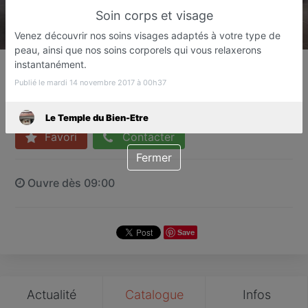
Soin corps et visage
Venez découvrir nos soins visages adaptés à votre type de
peau, ainsi que nos soins corporels qui vous relaxerons
Le Temple du Bien-Etre
instantanément.
Institut de beauté
Publié le mardi 14 novembre 2017 à 00h37
Saint-Aygulf
Le Temple du Bien-Etre
Favori
Contacter
Fermer
Ouvre dès 09:00
Save
Actualité
Catalogue
Infos