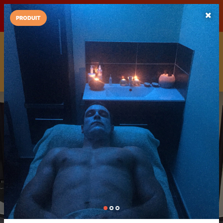
LaCarte sur
LaCarte
Play Store
PRODUIT
Installez l'App LaCarte
Téléchargez gratuitement l'app LaCarte pour suivre vos
commerces favoris et ne rien rater !
Télécharger
Plus tard