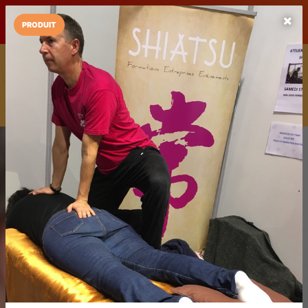
LaCarte sur
LaCarte
Play Store
PRODUIT
Installez l'App LaCarte
Téléchargez gratuitement l'app LaCarte pour suivre vos
commerces favoris et ne rien rater !
Télécharger
Plus tard