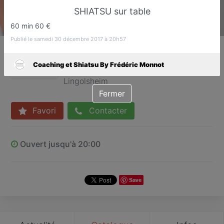
SHIATSU sur table
60 min 60 €
Publié le samedi 30 décembre 2017 à 20h57
Coaching et Shiatsu By
Frédéric Monnot
Coaching et Shiatsu By Frédéric Monnot
Coaching et Shiatsu
Lingolsheim
Fermer
Favori
Contacter
Ouvert jusqu'à 20:00
Save