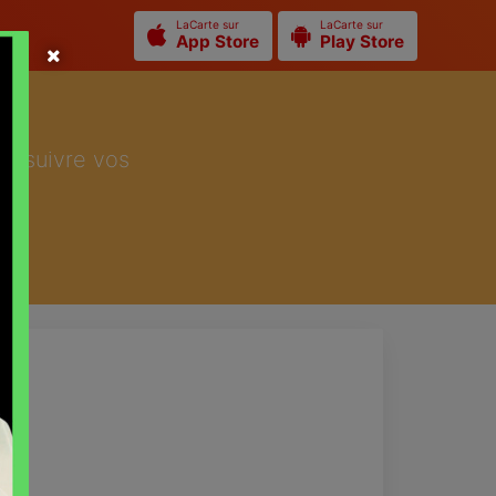
LaCarte sur
LaCarte sur
App Store
Play Store
ur suivre vos