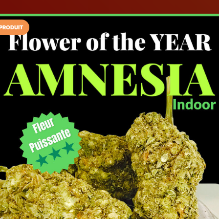
PRODUIT
Installez l'App LaCarte
Téléchargez gratuitement l'app LaCarte po
commerces favoris et ne rien rater !
Télécharger
Plus tard
Nuance Verte
Magasin de CBD
Vincennes