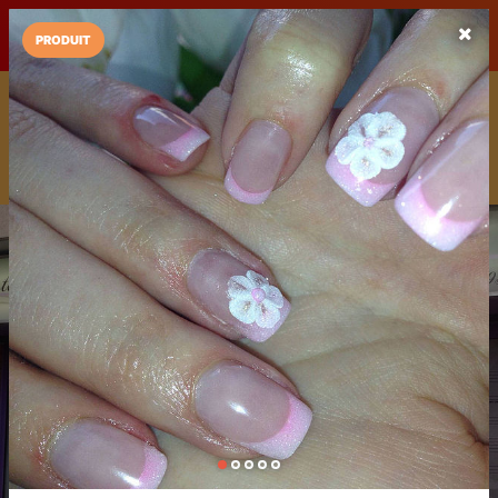
LaCarte sur
LaCarte
Play Store
PRODUIT
Installez l'App LaCarte
Téléchargez gratuitement l'app LaCarte pour suivre vos
commerces favoris et ne rien rater !
Télécharger
Plus tard