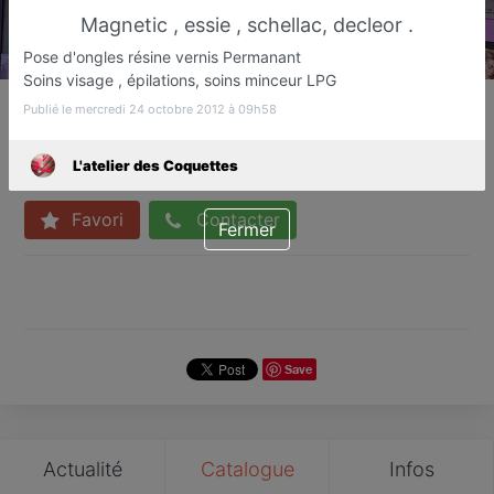
Magnetic , essie , schellac, decleor .
Pose d'ongles résine vernis Permanant
Soins visage , épilations, soins minceur LPG
L'atelier des Coquettes
Publié le mercredi 24 octobre 2012 à 09h58
Bars à ongles
Le cannet rocheville
L'atelier des Coquettes
Favori
Contacter
Fermer
Save
Actualité
Catalogue
Infos