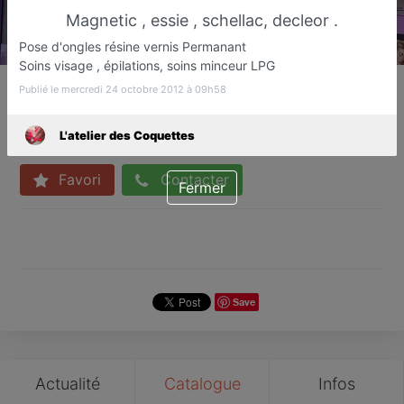
Magnetic , essie , schellac, decleor .
Pose d'ongles résine vernis Permanant
Soins visage , épilations, soins minceur LPG
L'atelier des Coquettes
Publié le mercredi 24 octobre 2012 à 09h58
Bars à ongles
Le cannet rocheville
L'atelier des Coquettes
Favori
Contacter
Fermer
Save
Actualité
Catalogue
Infos