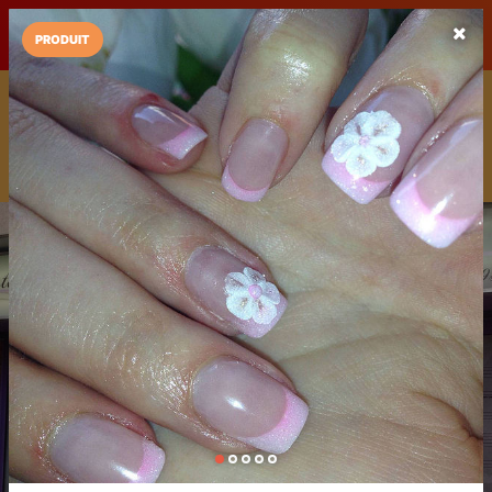
LaCarte sur
LaCarte
Play Store
PRODUIT
Installez l'App LaCarte
Téléchargez gratuitement l'app LaCarte pour suivre vos
commerces favoris et ne rien rater !
Télécharger
Plus tard