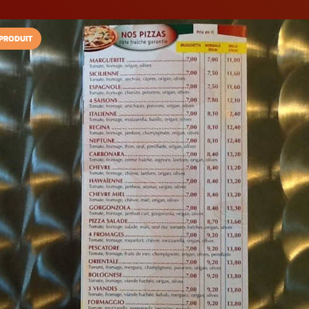
PRODUIT
Installez l'App LaCarte
Téléchargez gratuitement l'app LaCarte po
commerces favoris et ne rien rater !
Télécharger
Plus tard
La Casa Calab
Pizzeria
Grasse