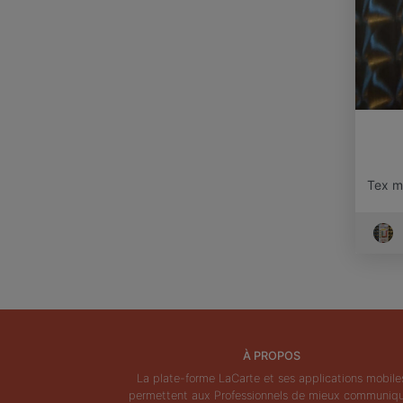
Tex m
À PROPOS
La plate-forme LaCarte et ses applications mobile
permettent aux Professionnels de mieux communiq