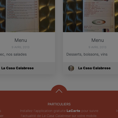
Menu
Menu
9 AVRIL 2013
9 AVRIL 2013
ec, nos salades
Desserts, boissons, vins
La Casa Calabrese
La Casa Calabrese
PARTICULIERS
s
Installez l'application gratuite
LaCarte
pour suivre
I
uer
l'actualité de
La Casa Calabrese
sur votre mobile.