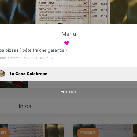
Favori
Contacter
Menu
1
s pizzas ( pâte fraîche garantie )
blié le mardi 9 avril 2013 à 18h36
La Casa Calabrese
Fermer
Infos
UIT
PRODUIT