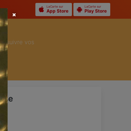
LaCarte sur
LaCarte sur
App Store
Play Store
ur suivre vos
rese