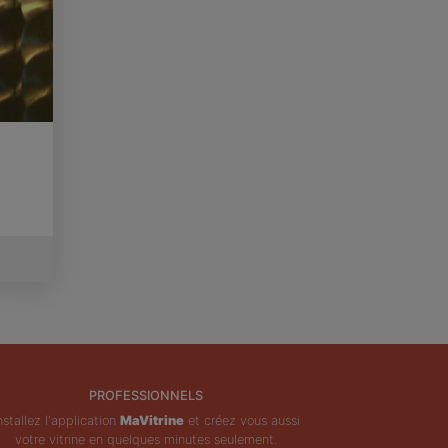
PROFESSIONNELS
nstallez l'application
MaVitrine
et créez vous aussi
votre vitrine en quelques minutes seulement.