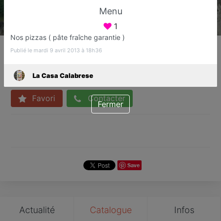
Menu
1
Nos pizzas ( pâte fraîche garantie )
La Casa Calabrese
Publié le mardi 9 avril 2013 à 18h36
Pizzeria
Grasse
La Casa Calabrese
Favori
Contacter
Fermer
Save
Actualité
Catalogue
Infos