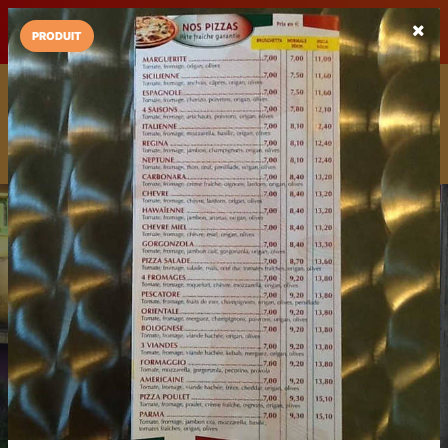
LaCarte sur
LaCarte
Play Store
PRODUIT
Installez l'App LaCarte
Téléchargez gratuitement l'app LaCarte pour suivre vos
commerces favoris et ne rien rater !
Télécharger
Plus tard