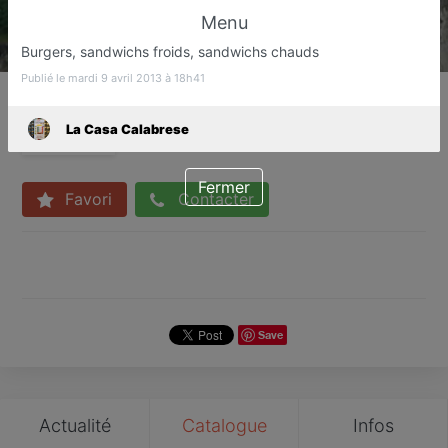
Menu
Burgers, sandwichs froids, sandwichs chauds
Publié le mardi 9 avril 2013 à 18h41
La Casa Calabrese
Pizzeria
La Casa Calabrese
Grasse
Fermer
Favori
Contacter
Save
Actualité
Catalogue
Infos