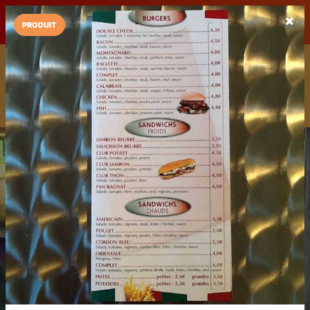
LaCarte sur
LaCarte
Play Store
PRODUIT
Installez l'App LaCarte
Téléchargez gratuitement l'app LaCarte pour suivre vos
commerces favoris et ne rien rater !
Télécharger
Plus tard