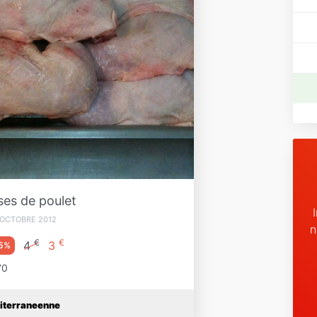
ses de poulet
 OCTOBRE 2012
n
€
€
4
3
5%
70
iterraneenne