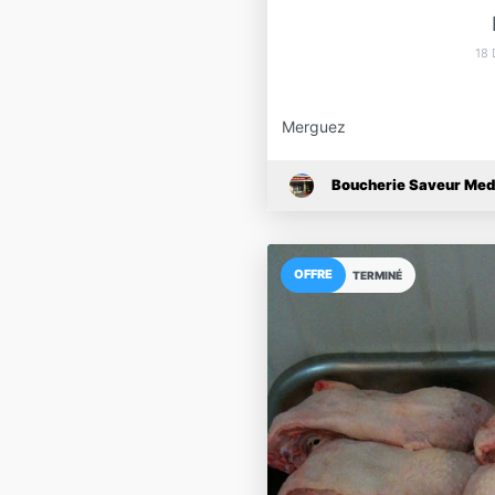
18
Merguez
Boucherie Saveur Med
OFFRE
TERMINÉ