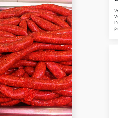
V
Vo
lé
p