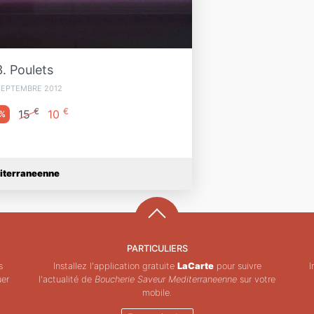
3. Poulets
SEPTEMBRE 2012
€
€
15
10
%
iterraneenne
PARTICULIERS
s
Installez l'application gratuite
LaCarte
pour suivre
I
uer
l'actualité de
Boucherie Saveur Mediterraneenne
sur votre
mobile.