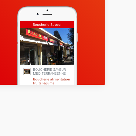
Boucherie Saveur
Mediterraneenne
BOUCHERIE SAVEUR
MEDITERRANEENNE
Boucherie alimentation
fruits légume
Grasse