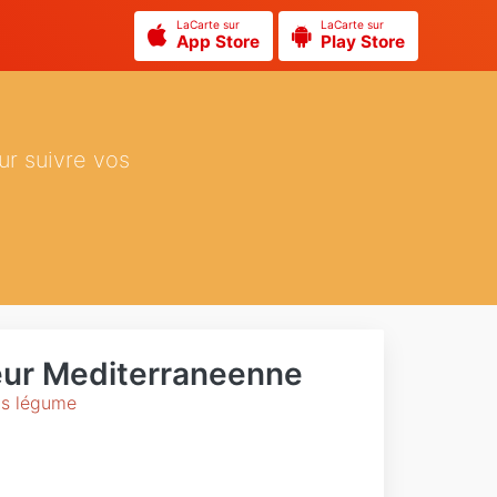
LaCarte sur
LaCarte sur
App Store
Play Store
ur suivre vos
eur Mediterraneenne
ts légume