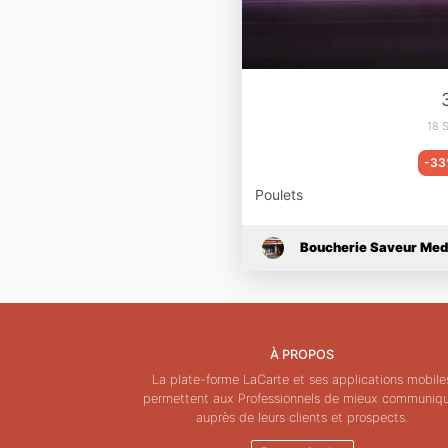
18 
-33
Poulets
Boucherie Saveur Med
À PROPOS
La plate-forme LaCarte et ses applications mobile
permettent aux Professionnels de mieux communiq
auprès de leurs clients et prospects.