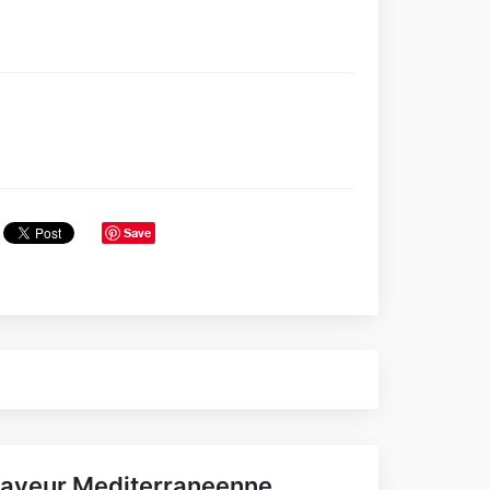
Save
aveur Mediterraneenne