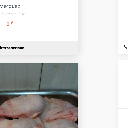
Merguez
 DÉCEMBRE 2012
€
8
iterraneenne