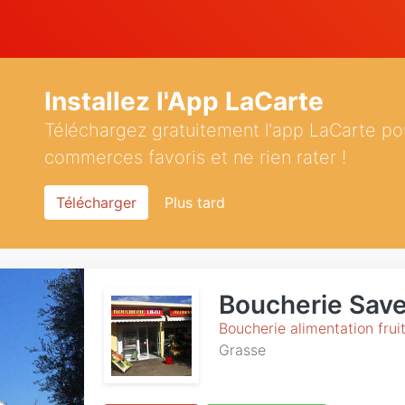
Installez l'App LaCarte
Téléchargez gratuitement l'app LaCarte po
commerces favoris et ne rien rater !
Télécharger
Plus tard
Boucherie Sav
Boucherie alimentation frui
Grasse