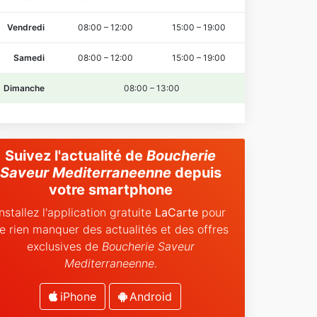
Vendredi
08:00
–
12:00
15:00
–
19:00
Samedi
08:00
–
12:00
15:00
–
19:00
Dimanche
08:00
–
13:00
Suivez l'actualité de
Boucherie
Saveur Mediterraneenne
depuis
votre smartphone
Installez l'application gratuite
LaCarte
pour
e rien manquer des actualités et des offres
exclusives de
Boucherie Saveur
Mediterraneenne
.
iPhone
Android