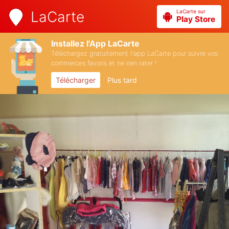
LaCarte sur
LaCarte
Play Store
Installez l'App LaCarte
Téléchargez gratuitement l'app LaCarte pour suivre vos
commerces favoris et ne rien rater !
Télécharger
Plus tard