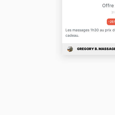
Offre
31
-25
Les massages 1h30 au prix de
cadeau.
GREGORY B. MASSAG