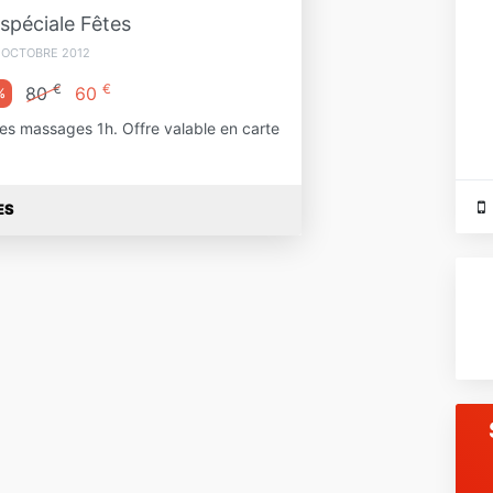
 spéciale Fêtes
 OCTOBRE 2012
€
€
80
60
%
s massages 1h. Offre valable en carte
ES