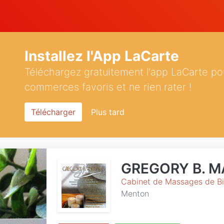
Installez l'App LaCarte
Téléchargez gratuitement l'app LaCarte po
commerces favoris et ne rien rater !
Télécharger
Plus tard
GREGORY B. 
Cabinet de Massages de Bi
Menton