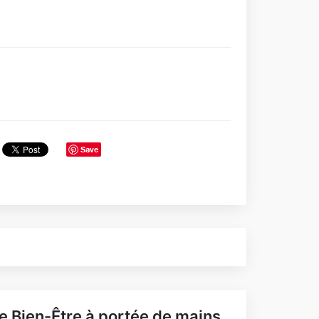
Save
e Bien-Être à portée de mains