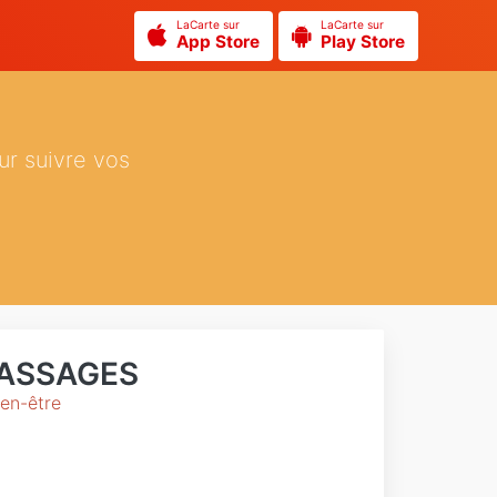
LaCarte sur
LaCarte sur
App Store
Play Store
ur suivre vos
MASSAGES
en-être