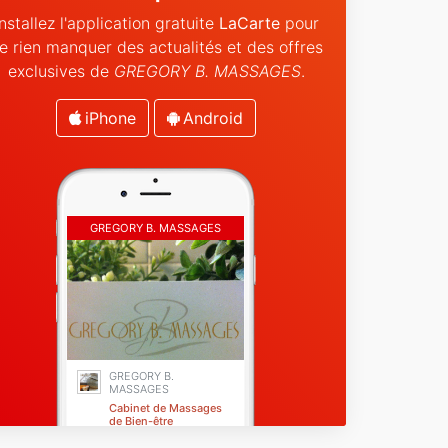
Installez l'application gratuite
LaCarte
pour
e rien manquer des actualités et des offres
exclusives de
GREGORY B. MASSAGES
.
iPhone
Android
GREGORY B. MASSAGES
GREGORY B.
MASSAGES
Cabinet de Massages
de Bien-être
Menton