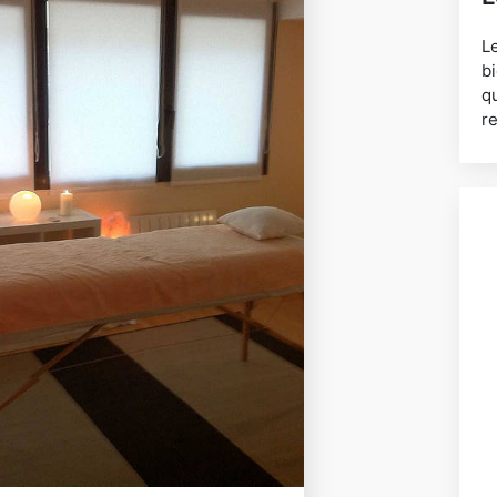
L
b
q
re