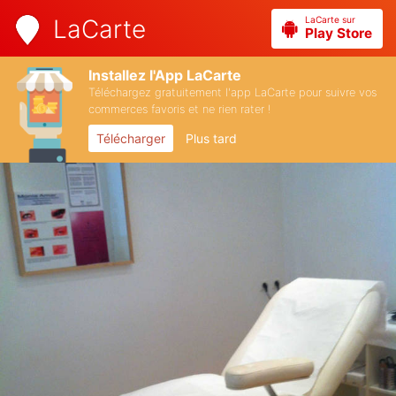
LaCarte sur
LaCarte
Play Store
Installez l'App LaCarte
Téléchargez gratuitement l'app LaCarte pour suivre vos
commerces favoris et ne rien rater !
Télécharger
Plus tard