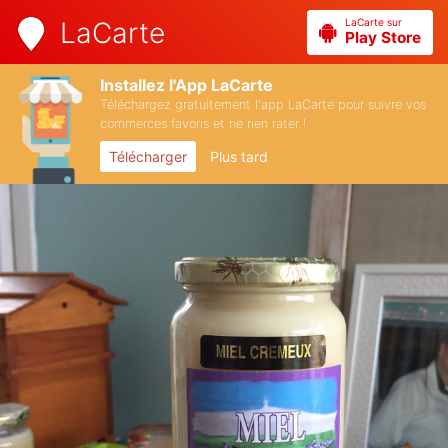
LaCarte sur
LaCarte
Play Store
Installez l'App LaCarte
Téléchargez gratuitement l'app LaCarte pour suivre vos
commerces favoris et ne rien rater !
Télécharger
Plus tard