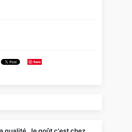
Save
a qualité , le goût c'est chez