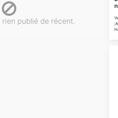
n
V
 rien publié de récent.
;A
H