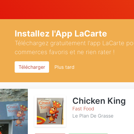
Installez l'App LaCarte
Téléchargez gratuitement l'app LaCarte po
commerces favoris et ne rien rater !
Télécharger
Plus tard
Chicken King
Fast Food
Le Plan De Grasse