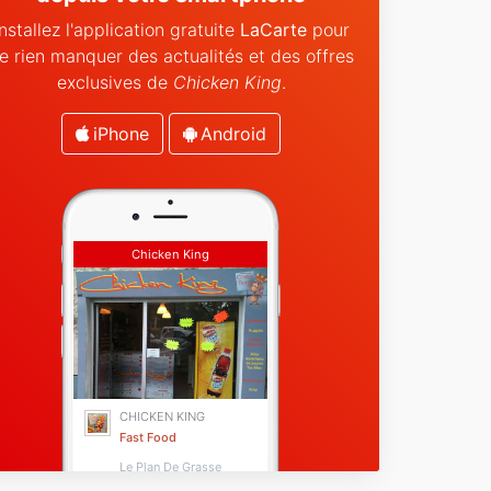
Installez l'application gratuite
LaCarte
pour
e rien manquer des actualités et des offres
exclusives de
Chicken King
.
iPhone
Android
Chicken King
CHICKEN KING
Fast Food
Le Plan De Grasse