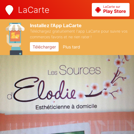
LaCarte sur
LaCarte
Play Store
Installez l'App LaCarte
Téléchargez gratuitement l'app LaCarte pour suivre vos
commerces favoris et ne rien rater !
Télécharger
Plus tard