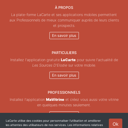
À PROPOS
La plate-forme LaCarte et ses applications mobiles permettent
aux Professionnels de mieux communiquer auprès de leurs clients
et prospects.
En savoir plus
PARTICULIERS
Installez l'application gratuite
LaCarte
pour suivre l'actualité de
Les Sources D'Elodie
sur votre mobile.
En savoir plus
PROFESSIONNELS
Installez l'application
MaVitrine
et créez vous aussi votre vitrine
en quelques minutes seulement.
En savoir plus
LaCarte utilise des cookies pour personnaliser l'utilisation et améliorer
Ok
les attentes des utilisateurs de nos services. Les informations relatives
Copyright © ZeMAP 2026 - Tous droits réservés.