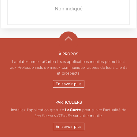
Non indiqué
À PROPOS
La plate-forme LaCarte et ses applications mobiles permettent
aux Professionnels de mieux communiquer auprès de leurs clients
et prospects.
En savoir plus
PARTICULIERS
Installez l'application gratuite
LaCarte
pour suivre l'actualité de
Les Sources D'Elodie
sur votre mobile.
En savoir plus