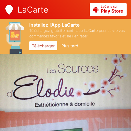
LaCarte sur
LaCarte
Play Store
Installez l'App LaCarte
Téléchargez gratuitement l'app LaCarte pour suivre vos
commerces favoris et ne rien rater !
Télécharger
Plus tard