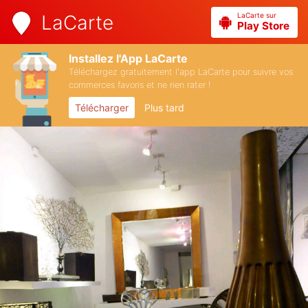
LaCarte sur
LaCarte
Play Store
Installez l'App LaCarte
Téléchargez gratuitement l'app LaCarte pour suivre vos
commerces favoris et ne rien rater !
Télécharger
Plus tard