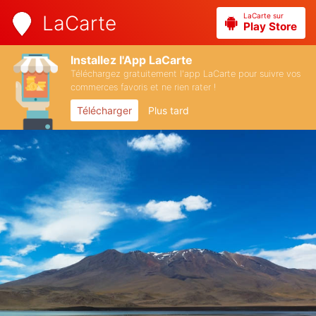
LaCarte sur
LaCarte
Play Store
Installez l'App LaCarte
Téléchargez gratuitement l'app LaCarte pour suivre vos
commerces favoris et ne rien rater !
Télécharger
Plus tard