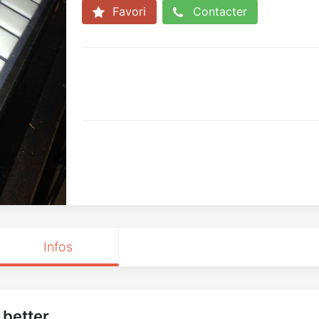
Favori
Contacter
Infos
 better