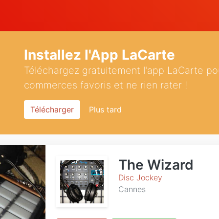
Installez l'App LaCarte
Téléchargez gratuitement l'app LaCarte po
commerces favoris et ne rien rater !
Télécharger
Plus tard
The Wizard
Disc Jockey
Cannes