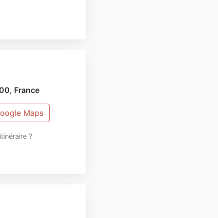
00
,
France
 Google Maps
itinéraire ?