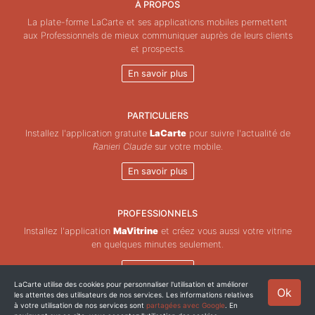
À PROPOS
La plate-forme LaCarte et ses applications mobiles permettent
aux Professionnels de mieux communiquer auprès de leurs clients
et prospects.
En savoir plus
PARTICULIERS
Installez l'application gratuite
LaCarte
pour suivre l'actualité de
Ranieri Claude
sur votre mobile.
En savoir plus
PROFESSIONNELS
Installez l'application
MaVitrine
et créez vous aussi votre vitrine
en quelques minutes seulement.
En savoir plus
LaCarte utilise des cookies pour personnaliser l'utilisation et améliorer
Ok
les attentes des utilisateurs de nos services. Les informations relatives
Copyright © ZeMAP 2026 - Tous droits réservés.
à votre utilisation de nos services sont
partagées avec Google
. En