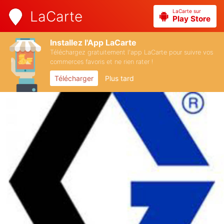
LaCarte sur
LaCarte
Play Store
Installez l'App LaCarte
Téléchargez gratuitement l'app LaCarte pour suivre vos
commerces favoris et ne rien rater !
Télécharger
Plus tard