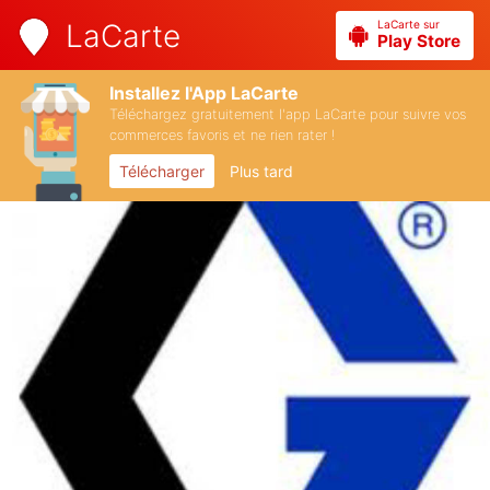
LaCarte sur
LaCarte
Play Store
Installez l'App LaCarte
Téléchargez gratuitement l'app LaCarte pour suivre vos
commerces favoris et ne rien rater !
Télécharger
Plus tard