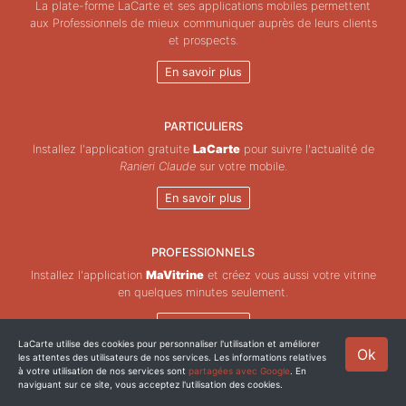
La plate-forme LaCarte et ses applications mobiles permettent
aux Professionnels de mieux communiquer auprès de leurs clients
et prospects.
En savoir plus
PARTICULIERS
Installez l'application gratuite
LaCarte
pour suivre l'actualité de
Ranieri Claude
sur votre mobile.
En savoir plus
PROFESSIONNELS
Installez l'application
MaVitrine
et créez vous aussi votre vitrine
en quelques minutes seulement.
En savoir plus
LaCarte utilise des cookies pour personnaliser l'utilisation et améliorer
Ok
les attentes des utilisateurs de nos services. Les informations relatives
Copyright © ZeMAP 2026 - Tous droits réservés.
à votre utilisation de nos services sont
partagées avec Google
. En
naviguant sur ce site, vous acceptez l'utilisation des cookies.