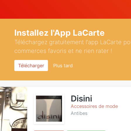
Installez l'App LaCarte
Téléchargez gratuitement l'app LaCarte po
commerces favoris et ne rien rater !
Télécharger
Plus tard
Disini
Accessoires de mode
Antibes